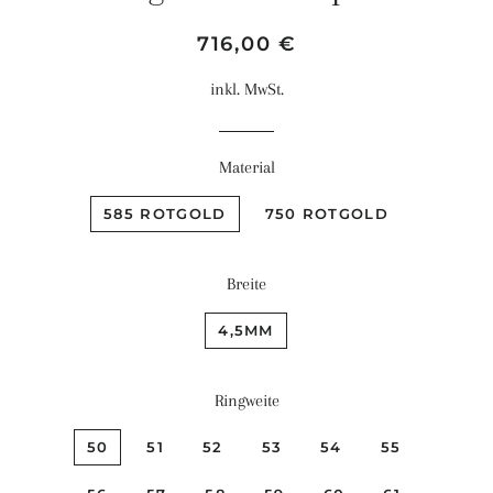
Normaler
Sonderpreis
716,00 €
Preis
inkl. MwSt.
Material
585 ROTGOLD
750 ROTGOLD
Breite
4,5MM
Ringweite
50
51
52
53
54
55