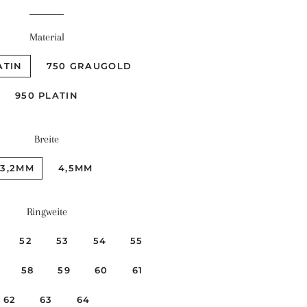
Material
ATIN
750 GRAUGOLD
950 PLATIN
Breite
3,2MM
4,5MM
Ringweite
52
53
54
55
58
59
60
61
62
63
64