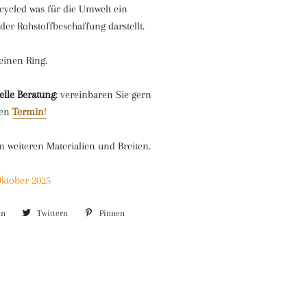
ecycled was für die Umwelt ein
er Rohstoffbeschaffung darstellt.
 einen Ring.
elle Beratung
: vereinbaren Sie gern
hen
Termin
!
n weiteren Materialien und Breiten.
Oktober 2025
en
Auf
Twittern
Auf
Pinnen
Auf
Facebook
Twitter
Pinterest
teilen
twittern
pinnen