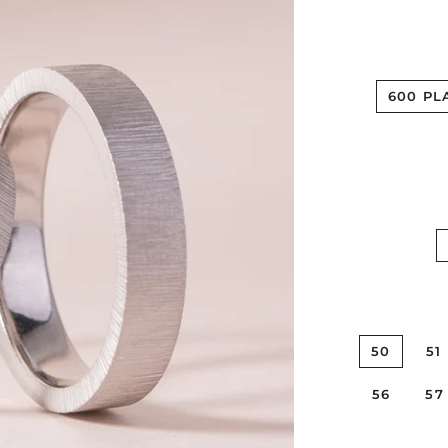
600 PL
50
51
56
57