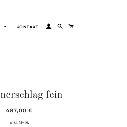
EINLOGGEN
SUCHE
WARENKORB
K
KONTAKT
erschlag fein
Normaler
Sonderpreis
487,00 €
Preis
inkl. MwSt.